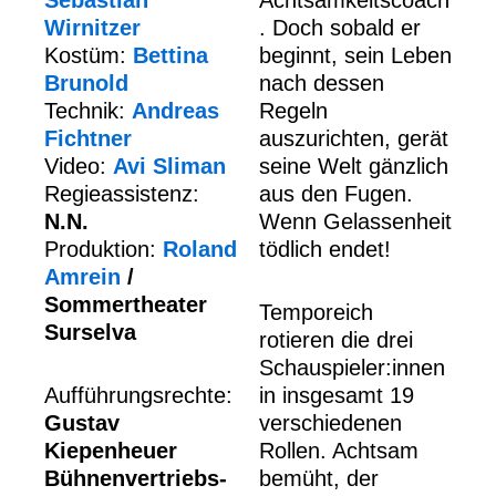
Sebastian
Achtsamkeitscoach
Wirnitzer
. Doch sobald er
Kostüm:
Bettina
beginnt, sein Leben
Brunold
nach dessen
Technik:
Andreas
Regeln
Fichtner
auszurichten, gerät
Video:
Avi Sliman
seine Welt gänzlich
Regieassistenz:
aus den Fugen.
N.N.
Wenn Gelassenheit
Produktion:
Roland
tödlich endet!
Amrein
/
Sommertheater
Temporeich
Surselva
rotieren die drei
Schauspieler:innen
Aufführungsrechte:
in insgesamt 19
Gustav
verschiedenen
Kiepenheuer
Rollen. Achtsam
Bühnenvertriebs-
bemüht, der