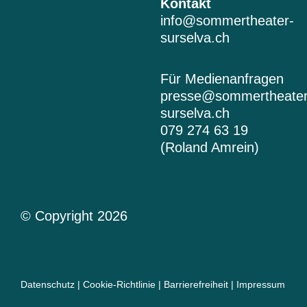
n
Kontakt
info@sommertheater-
s
surselva.ch
t
Für Medienanfragen
a
presse@sommertheater
surselva.ch
g
079 274 63 19
(Roland Amrein)
r
a
m
© Copyright 2026
Datenschutz
|
Cookie-Richtlinie
|
Barrierefreiheit
|
Impressum