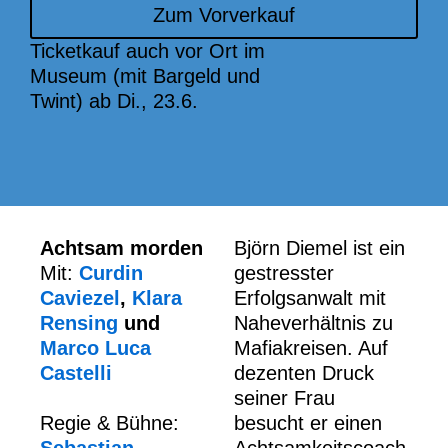
Zum Vorverkauf
Ticketkauf auch vor Ort im
Museum (mit Bargeld und
Twint) ab Di., 23.6.
Achtsam morden
Björn Diemel ist ein
Mit:
Curdin
gestresster
Caviezel
,
Klara
Erfolgsanwalt mit
Rensing
und
Naheverhältnis zu
Marco Luca
Mafiakreisen. Auf
Castelli
dezenten Druck
seiner Frau
Regie & Bühne:
besucht er einen