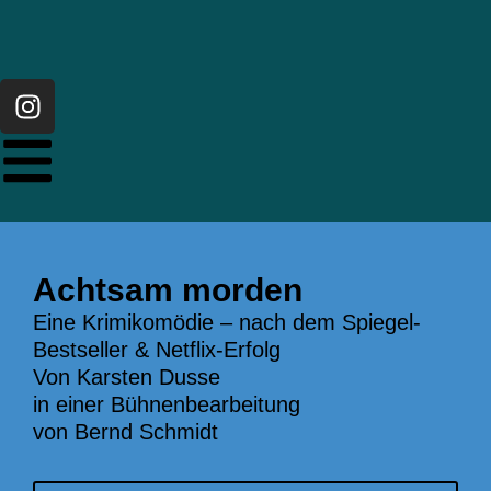
Zum
Inhalt
springen
I
n
s
t
a
g
r
a
Achtsam morden
m
Eine Krimikomödie – nach dem Spiegel-
Bestseller & Netflix-Erfolg
Von Karsten Dusse
in einer Bühnenbearbeitung
von Bernd Schmidt