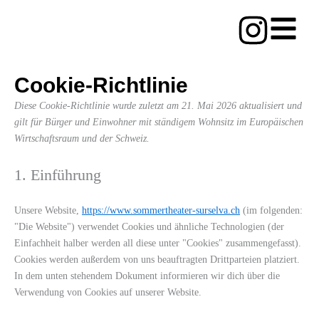
Zum
I
Inhalt
springen
n
Cookie-Richtlinie
s
Consent
Consent
Consent
Consent
Diese Cookie-Richtlinie wurde zuletzt am 21. Mai 2026 aktualisiert und
t
to
to
to
to
gilt für Bürger und Einwohner mit ständigem Wohnsitz im Europäischen
service
service
service
service
Wirtschaftsraum und der Schweiz.
a
elementor
wordpress
wordfence
sonstiges
1. Einführung
g
r
Unsere Website,
https://www.sommertheater-surselva.ch
(im folgenden:
"Die Website") verwendet Cookies und ähnliche Technologien (der
a
Einfachheit halber werden all diese unter "Cookies" zusammengefasst).
Cookies werden außerdem von uns beauftragten Drittparteien platziert.
m
In dem unten stehendem Dokument informieren wir dich über die
Verwendung von Cookies auf unserer Website.