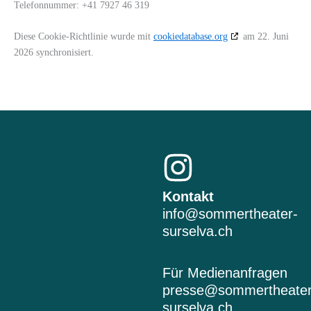
Telefonnummer: +41 7927 46 319
Diese Cookie-Richtlinie wurde mit
cookiedatabase.org
am 22. Juni
2026 synchronisiert.
I
n
Kontakt
info@sommertheater-
s
surselva.ch
t
Für Medienanfragen
a
presse@sommertheater
surselva.ch